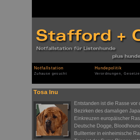
Notfallstation
Hundepolitik
Zuhause gesucht
Verordnungen, Gesetze
Tosa Inu
Entstanden ist die Rasse vor 
Bezirken des damaligen Japan
Einkreuzen europäischer Rass
Deutsche Dogge, Bloodhound,
Bullterrier in einheimische R