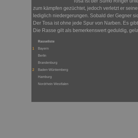
Tosa ist der Sumo Ringer unt
zum kämpfen gezüchtet, jedoch verletzt er seine
lediglich niedergerungen. Sobald der Gegner sich
Der Tosa ist ohne jede Spur von Narben. Es gib
Die Rasse gilt als bemerkenswert geduldig, gel
Rasseliste
1
Bayern
Berlin
Brandenburg
2
Baden-Württemberg
Hamburg
Nordrhein Westfalen