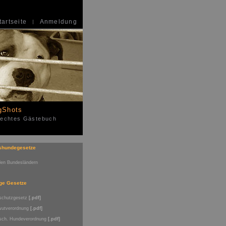
tartseite
Anmeldung
gShots
 echtes Gästebuch
shundegesetze
den Bundesländern
ge Gesetze
rschutzgesetz
[.pdf]
lwutverordnung
[.pdf]
rsch. Hundeverordnung
[.pdf]