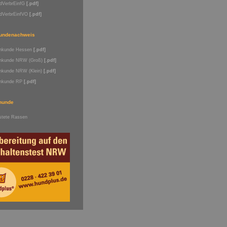
dVerbrEinfG
[.pdf]
dVerbrEinfVO
[.pdf]
undenachweis
hkunde Hessen
[.pdf]
hkunde NRW (Groß)
[.pdf]
hkunde NRW (Klein)
[.pdf]
hkunde RP
[.pdf]
hunde
istete Rassen