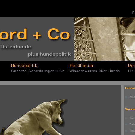
S
Hundepolitik
Hundherum
Do
Gesetze, Verordnungen + Co
Wissenswertes über Hunde
Ein
Lande
Zu 
Sonsti
Tie
Tol
Tie