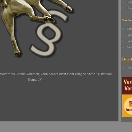
Hun
Hun
Sachk
Sac
Sac
Sac
Sac
Listen
Gel
Würste zu Stande kommen, kann nachts nicht mehr ruhig schlafen." (Otto von
Bismarck)