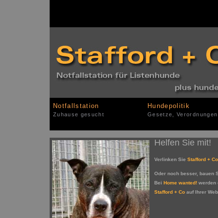
Notfallstation
Hundepolitik
Zuhause gesucht
Gesetze, Verordnungen
Helfen Sie mit!
Verlinken Sie
Stafford + Co
Oder noch besser, bauen 
Bei
Home wanted!
werden d
Stafford + Co
auf Ihrer Web