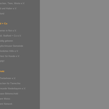
schen, Tiere, Werte e.V.
 und Halter e.V.
Hund
rd + Co
terrier in Not e.V.
ull, Stafford + Co e.V.
ldig geboren
pfschmuser Gemeinde
fordshire Hilfe e.V.
Herz für Hunde e.V.
APBT
hutz
Tierbefreier e.V.
chen für Tierrechte
freunde Niederbayern e.V.
oase Birkenschold
lent Weiss
lent Network