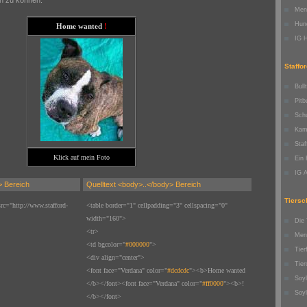
Men
Hund
Home wanted
!
IG 
Staffo
Bull
Pitb
Schu
Kam
Staf
Klick auf mein Foto
Ein 
IG 
> Bereich
Quelltext <body>..</body> Bereich
Tiersc
src="http://www.stafford-
<table border="1" cellpadding="3" cellspacing="0"
width="160">
Die 
<tr>
Mens
<td bgcolor="
#000000
">
Tier
<div align="center">
Tier
<font face="Verdana" color="
#dcdcdc
"><b>Home wanted
Soy
</b></font><font face="Verdana" color="
#ff0000
"><b>!
Soy
</b></font>