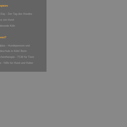
spass
 Day - Der Tag des Hundes
ss mit Hund
derunde Köln
onst?
dplus - Hundepension und
deschule in Köln/ Bonn
chentherapie - TCM für Tiere
 - Hilfe für Hund und Halter