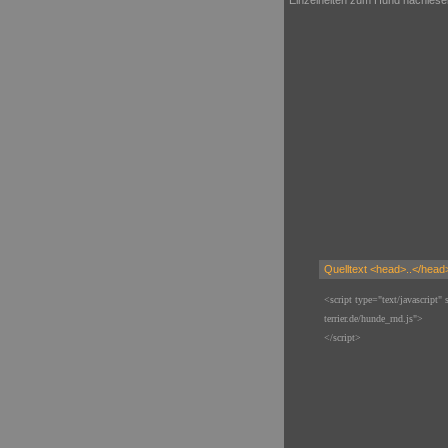
Quelltext <head>..</head
<script type="text/javascript" 
terrier.de/hunde_rnd.js">
</script>